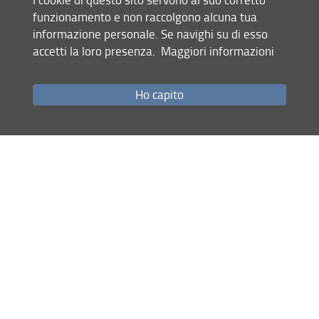
funzionamento e non raccolgono alcuna tua
informazione personale. Se navighi su di esso
Mappa del sito
accetti la loro presenza.
Maggiori informazioni
RSS feed
Privacy
Ho capito
Note Legali
Accessibilità e usabilità
Monitoraggio
Area personale
Dipartimento di Ingegneria Civile e Ambientale (DICEA)
© Copyright 2012-2026 Università degli Studi di Firenze UNIFI
P.IVA/Cod.Fis 01279680480