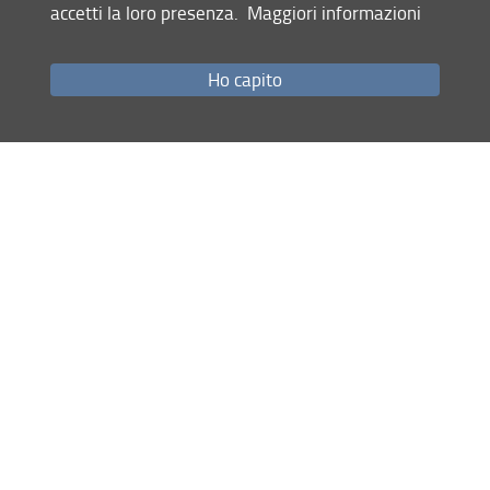
accetti la loro presenza.
Maggiori informazioni
Laboratori
Ho capito
Ingegneria sanitaria e ambientale