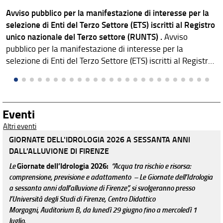
Avviso pubblico per la manifestazione di interesse per la
selezione di Enti del Terzo Settore (ETS) iscritti al Registro
unico nazionale del Terzo settore (RUNTS) .
Avviso
pubblico per la manifestazione di interesse per la
selezione di Enti del Terzo Settore (ETS) iscritti al Registro
unico nazionale del Terzo settore (RUNTS) per la stipula di
un
accordo di collaborazione per lo svolgimento di attività
di co-progettazione finalizzate a realizzare un Progetto di
protezione civile, prevenzione e mitigazione dei rischi
Eventi
naturali e antropici
.
Altri eventi
GIORNATE DELL'IDROLOGIA 2026 A SESSANTA ANNI
DALL’ALLUVIONE DI FIRENZE
Le
Giornate dell’Idrologia 2026:
“Acqua tra rischio e risorsa:
comprensione, previsione e adattamento – Le Giornate dell’Idrologia
a sessanta anni dall’alluvione di Firenze”, si svolgeranno presso
l’Università degli Studi di Firenze,
Centro Didattico
Morgagni,
Auditorium B, da lunedì 29 giugno fino a mercoledì 1
luglio.