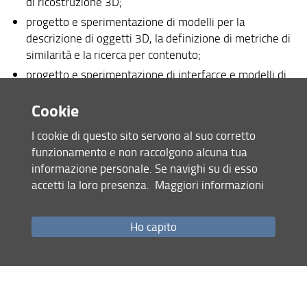
di ricostruzione 3D;
progetto e sperimentazione di modelli per la
descrizione di oggetti 3D, la definizione di metriche di
similarità e la ricerca per contenuto;
progetto e sperimentazione di interfacce e modelli di
interazione per la fruizione di oggetti e scene 3D;
Cookie
definizione di principi e metodi operativi finalizzati ad
assicurare l’accessibilità alla documentazione 3D,
I cookie di questo sito servono al suo corretto
anche a lungo termine, e la pianificazione di metodi
funzionamento e non raccolgono alcuna tua
adeguati di creazione e disseminazione dei prodotti al
informazione personale. Se navighi su di esso
fine di assicurare i massimi benefici per la conoscenza,
accetti la loro presenza.
Maggiori informazioni
l’interpretazione, la conservazione e la gestione dei
beni culturali rappresentati (Carta di Londra per la
visualizzazione digitale dei beni culturali, di cui
Ho capito
attualmente circola una revisione del 2009);
ideazione e progettazione di allestimenti temporanei
o permanenti relativamente ai contesti interattivi e/o
integrati di cui sopra;