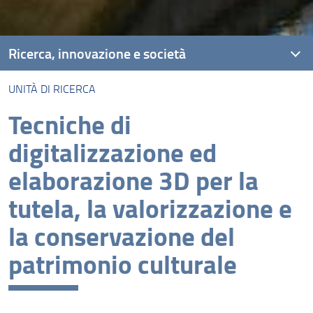
Ricerca, innovazione e società
UNITÀ DI RICERCA
Unità di ricerca
Tecniche di
Progetti
digitalizzazione ed
Laboratori congiunti
elaborazione 3D per la
Centri
tutela, la valorizzazione e
eventi
la conservazione del
patrimonio culturale