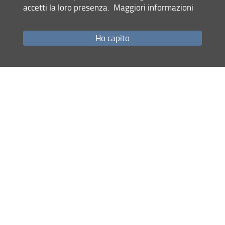
accetti la loro presenza.
Maggiori informazioni
Trasferimento tecnologico
Monitoraggio e Rendicontazione
Ho capito
Progetti
Contabilità e Budget
Laura Giunti
Convenzioni Conto Terzi e Accordi Ist.li
Fondo Economale
Organi Istituzionali
Matilde
Maggiorelli
Reclutamento
Borse di Ricerca
Dottorato Internazionale
Margherita
Mellini
Internazionalizzazione
Comunicazione e Eventi
Reclutamento
Francesca Nibbi
Archivio Cartaceo e Digitale