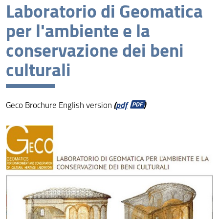
Laboratorio di Geomatica
Missione
per l'ambiente e la
Assicurazione della Qualità
conservazione dei beni
Organizzazione
culturali
Persone
Struttura e sedi
(
pdf
)
Geco Brochure English version
Bandi e avvisi
Area riservata