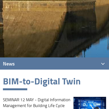
News
BIM-to-Digital Twin
News recenti
Archivio
SEMINAR 12 MAY - Digital Information
Management for Building Life Cycle