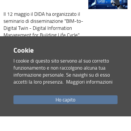
Il 12 maggio il DIDA ha organizzato il
seminario di disseminazione "BIM-to-
Digital Twin - Digital Information
Management for Building Life Cycle".
Il seminario si terrà dalle 9 alle 17
Cookie
presso il Dipartimento di Architettura
al plesso di Santa Teresa, Via della
I cookie di questo sito servono al suo corretto
Mattonaia 8, Firenze, Aula 402.
funzionamento e non raccolgono alcuna tua
Scarica la locandina
informazione personale. Se navighi su di esso
accetti la loro presenza.
Maggiori informazioni
17 Aprile 2025 (
Archiviata
)
Condividi
Ho capito
Mappa del sito
RSS feed