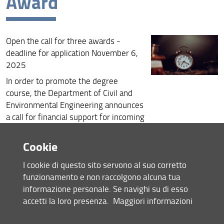
Award
Open the call for three awards -
deadline for application November 6,
2025
In order to promote the degree
course, the Department of Civil and
Environmental Engineering announces
a call for financial support for incoming
territorial mobility for the Master's
Degree Course in Geoengineering.
Cookie
For the academic year 2025/2026
I cookie di questo sito servono al suo corretto
here the call:
funzionamento e non raccolgono alcuna tua
Bando GEM 2025-2026
informazione personale. Se navighi su di esso
English version
accetti la loro presenza.
Maggiori informazioni
For more information you can contact
Margherita Mellini