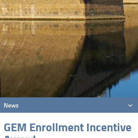
News
GEM Enrollment Incentive
News recenti
Archivio