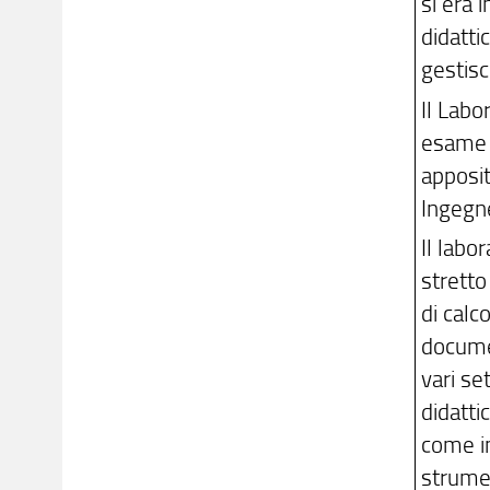
si era 
didatti
gestisce
Il Labo
esame d
apposit
Ingegne
Il labo
stretto
di calc
documen
vari se
didatti
come in
strumen