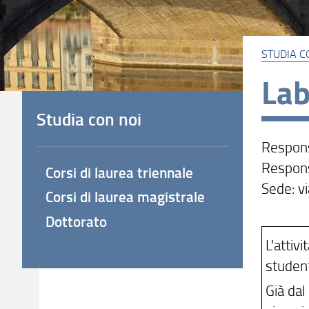
STUDIA C
Lab
Studia con noi
Respons
Respons
Corsi di laurea triennale
Sede: vi
Corsi di laurea magistrale
Dottorato
L'attiv
student
Già dal