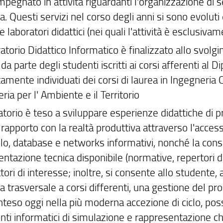
impegnato in attività riguardanti l'organizzazione di s
ca. Questi servizi nel corso degli anni si sono evoluti
 laboratori didattici (nei quali l'attività è esclusivame
ratorio Didattico Informatico è finalizzato allo svolgi
a parte degli studenti iscritti ai corsi afferenti al D
amente individuati dei corsi di laurea in Ingegneria C
ria per l' Ambiente e il Territorio
ratorio è teso a sviluppare esperienze didattiche di
 rapporto con la realtà produttiva attraverso l'acce
olo, database e networks informativi, nonché la cons
tazione tecnica disponibile (normative, repertori di pr
ttori di interesse; inoltre, si consente allo studente
ca trasversale a corsi differenti, una gestione del pr
teso oggi nella più moderna accezione di ciclo, poss
ti informatici di simulazione e rappresentazione che 