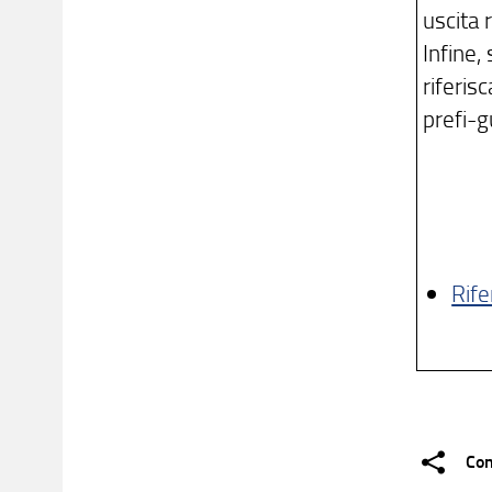
uscita r
Infine,
riferis
prefi-g
Rife
Con