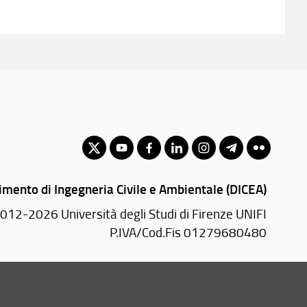
imento di Ingegneria Civile e Ambientale (DICEA)
012-2026 Università degli Studi di Firenze UNIFI
P.IVA/Cod.Fis 01279680480
Via di S. Marta, 3 - 50139 Firenze (FI)
Tel.
+39 055 2758811 - 2758812