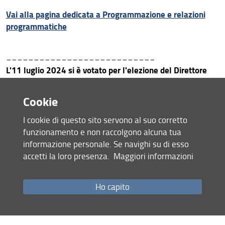
Area riservata
Vai alla pagina dedicata a Programmazione e relazioni
programmatiche
___________________________
L'11 luglio 2024 si è votato per l'elezione del Direttore
del dipartimento tramite la piattaforma on line Eligo.
Per ulteriori informazioni:
Cookie
-
Decreto del Decano di indizione delle elezioni - n.
I cookie di questo sito servono al suo corretto
6819/2024
funzionamento e non raccolgono alcuna tua
-
Decreto del Decano di aggiornamento dell'elettorato
informazione personale. Se navighi su di esso
passivo - n. 7059/2024
accetti la loro presenza.
Maggiori informazioni
-
Liste dell'elettorato attivo e passivo
Ho capito
A chiusura del seggio elettorale, il Prof. Gianni Bartoli è
risultato vincitore delle elezioni del nuovo Direttore del