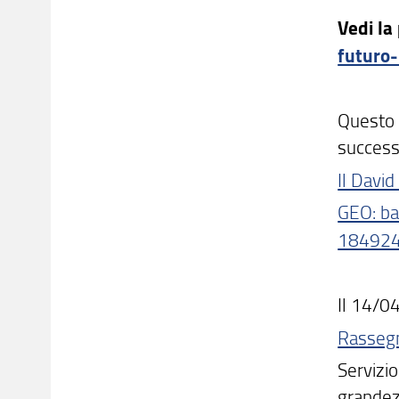
Vedi la
futuro
Questo 
successo
Il David
GEO: b
18492
Il 14/04
Rassegn
Servizi
grandezz