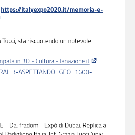
:
https://italyexpo2020.it/memoria-e-
a Tucci, sta riscuotendo un notevole
pata in 3D - Cultura - lanazione.it
06-RAI_3-ASPETTANDO_GEO_1600-
 - Da: fradom - Expò di Dubai. Replica a
adiglione Italia. Int. Grazia Tucci (univ.