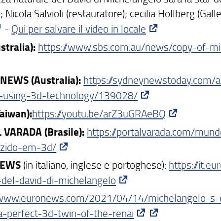
; Nicola Salvioli (restauratore); cecilia Hollberg (Gal
-
Qui per salvare il video in locale
stralia):
https://www.sbs.com.au/news/copy-of-mi
NEWS (Australia):
https://sydneynewstoday.com/a
d-using-3d-technology/139028/
aiwan):
https://youtu.be/arZ3uGRAeBQ
 VARADA (Brasile):
https://portalvarada.com/mun
uzido-em-3d/
NEWS
(in italiano, inglese e portoghese):
https://it.
e-del-david-di-michelangelo
/www.euronews.com/2021/04/14/michelangelo-s-da
a-perfect-3d-twin-of-the-renai