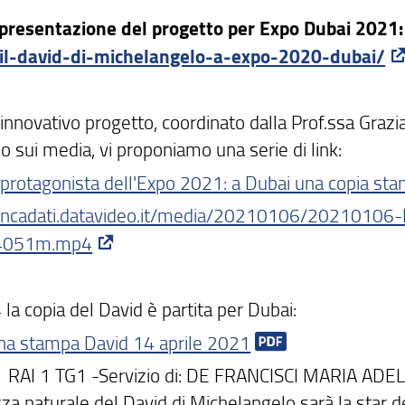
 presentazione del progetto per Expo Dubai 2021
-il-david-di-michelangelo-a-expo-2020-dubai/
innovativo progetto, coordinato dalla Prof.ssa Grazi
 sui media, vi proponiamo una serie di link:
 protagonista dell'Expo 2021: a Dubai una copia stam
ancadati.datavideo.it/media/20210106/202101
4051m.mp4
 la copia del David è partita per Dubai:
a stampa David 14 aprile 2021
o RAI 1 TG1 -Servizio di: DE FRANCISCI MARIA ADELE
a naturale del David di Michelangelo sarà la star del P