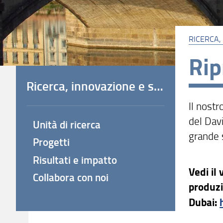
RICERCA,
Rip
Ricerca, innovazione e società
Il nost
del Davi
Unità di ricerca
grande 
Progetti
Risultati e impatto
Vedi il
Collabora con noi
produzi
Dubai: