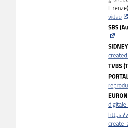
Firenze)
video
SBS (Au
SIDNEY
create
TVBS (T
PORTAL
reprod
EURO
digital
https:/
create-