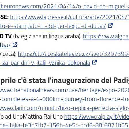
/pt.euronews.com/2021/04/14/o-david-de-miguel
SSE:
https://www.lapresse.it/cultura/arte/2021/04/
tto-e-stampato-in-3d-per-lexpo-di-dubai/
D TV
(tv egiziana in lingua araba):
https://www.alghad.tv/و-دبي-يشهد-عرض-توأم
تمثال-ديفي/
v ceca):
https://ct24.ceskatelevize.cz/svet/3297399
a-za-par-dni-v-italii-vznika-dokonala
aprile c'è stata l'inaugurazione del Padi
/www.thenationalnews.com/uae/heritage/expo-2020-
d-completes-a-6-000km-journey-from-florence-t
/www.clarin.com/mundo/hizo-replica-perfecta-sig
izio ad UnoMattina Rai Uno
https://www.raiplay.it/v
ione-Italia-fe3b7fb7-156b-4e5c-bcd6-88f6871b55