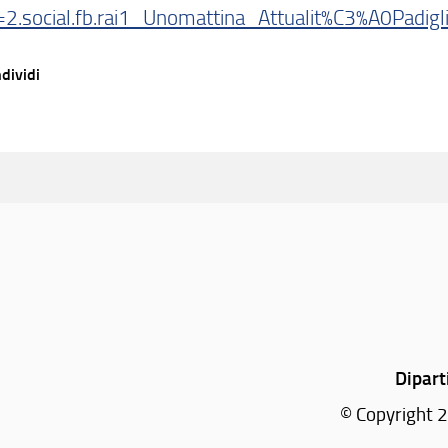
.social.fb.rai1_Unomattina_Attualit%C3%A0Padigli
dividi
Dipart
© Copyright 2