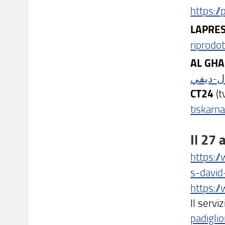
https:/
LAPRE
riprodo
AL GHA
CT24
(t
tiskarn
Il 27 
https:/
s-davi
https:/
Il serv
padigl