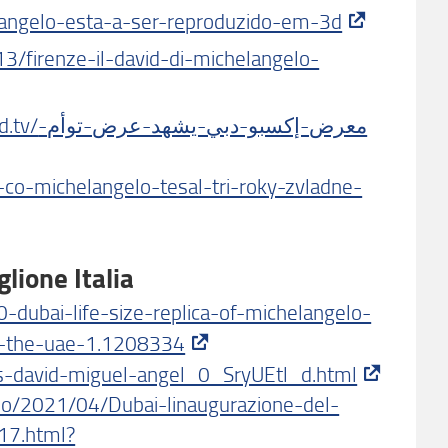
-angelo-esta-a-ser-reproduzido-em-3d
13/firenze-il-david-di-michelangelo-
معرض-إكسب-
-co-michelangelo-tesal-tri-roky-zvladne-
glione Italia
dubai-life-size-replica-of-michelangelo-
o-the-uae-1.1208334
los-david-miguel-angel_0_SryUEtl_d.html
ideo/2021/04/Dubai-linaugurazione-del-
17.html?