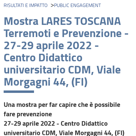
RISULTATI E IMPATTO
PUBLIC ENGAGEMENT
Unità di ricerca
Mostra LARES TOSCANA
Progetti
Terremoti e Prevenzione -
Risultati e impatto
27-29 aprile 2022 -
Collabora con noi
Centro Didattico
universitario CDM, Viale
Morgagni 44, (FI)
Una mostra per far capire che è possibile
fare prevenzione
27-29 aprile 2022
-
Centro Didattico
universitario CDM, Viale Morgagni 44, (FI)