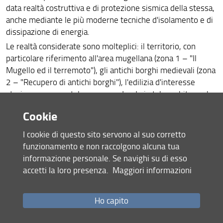
data realtà costruttiva e di protezione sismica della stessa,
anche mediante le più moderne tecniche d'isolamento e di
dissipazione di energia.
Le realtà considerate sono molteplici: il territorio, con
particolare riferimento all'area mugellana (zona 1 – "Il
Mugello ed il terremoto"), gli antichi borghi medievali (zona
2 – "Recupero di antichi borghi"), l'edilizia d'interesse
storico-monumentale, comprendendo in tale ambito anche
gli allestimenti museali (zona 3 – "Protezione sismica
Cookie
dell'edilizia monumentale"), la moderna edilizia di valore
architettonico (zona 4 – "Protezione sismica dell'edilizia di
I cookie di questo sito servono al suo corretto
pregio del Novecento"), esempi di nuove realizzazioni ed
funzionamento e non raccolgono alcuna tua
interventi di adeguamento di edifici e viadotti mediante
informazione personale. Se navighi su di esso
sistemi d'isolamento e di dissipazione supplementare di
accetti la loro presenza.
Maggiori informazioni
energia (zona 5 – "Interventi con isolamento e
dissipazione").
Ho capito
Traendo spunto da casi emblematici per Firenze e la
Toscana, primo fra tutti quello della Cupola del