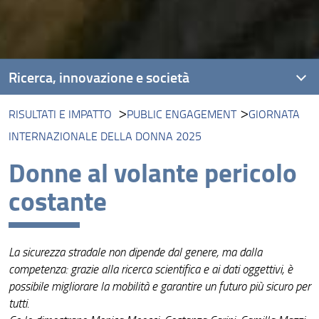
Ricerca, innovazione e società
RISULTATI E IMPATTO
PUBLIC ENGAGEMENT
GIORNATA
Unità di ricerca
INTERNAZIONALE DELLA DONNA 2025
Progetti
Donne al volante pericolo
Risultati e impatto
costante
Collabora con noi
La sicurezza stradale non dipende dal genere, ma dalla
competenza: grazie alla ricerca scientifica e ai dati oggettivi, è
possibile migliorare la mobilità e garantire un futuro più sicuro per
tutti.