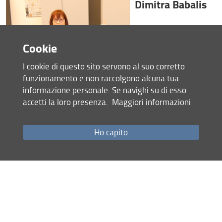
Dimitra Babalis
Cookie
I cookie di questo sito servono al suo corretto
funzionamento e non raccolgono alcuna tua
informazione personale. Se navighi su di esso
accetti la loro presenza.
Maggiori informazioni
Architetta e Docente di Urbanistica e Progettazione
Ho capito
Urbanistica presso l’Università di Firenze e Visiting
Professor presso diverse Università Europee. Ho ideato e
coordinato in Italia ed all’Estero diversi
Workshops/Ateliers/Incontri e Conferenze internazionali,
riconosciuti e finanziati dall’European Commission. Ho
avuto per diversi anni il ruolo di Responsabile Erasmus per
il Corso di Laurea in Ingegneria Edile ed ho attivato un