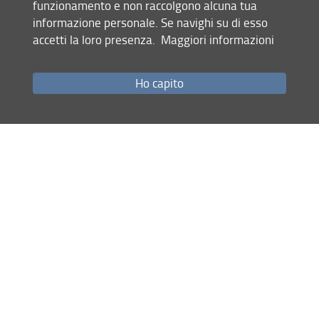
funzionamento e non raccolgono alcuna tua
informazione personale. Se navighi su di esso
accetti la loro presenza.
Maggiori informazioni
Ho capito
video Protezione Civile - Comune di Firenze