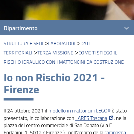
Dipartimento
STRUTTURA E SEDI
LABORATORI
DATI
Visione
TERRITORIALI
TERZA MISSIONE
COME TI SPIEGO IL
Missione
RISCHIO IDRAULICO CON I MATTONCINI DA COSTRUZIONE
Assicurazione della Qualità
Io non Rischio 2021 -
Organizzazione
Firenze
Persone
Struttura e sedi
Il 24 ottobre 2021 il
modello in mattoncini LEGO®
è stato
presentato, in collaborazione con
LARES Toscana
, nella
Bandi e avvisi
piazza del centro commerciale di San Donato (Via E.
Forlanini, 1, 50127 Firenze ) , nell'ambito della
campagna
Area riservata