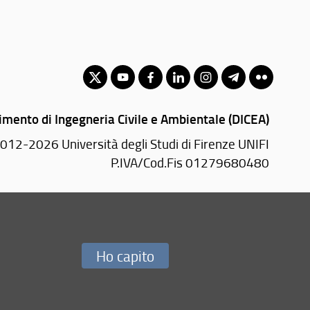
imento di Ingegneria Civile e Ambientale (DICEA)
012-2026 Università degli Studi di Firenze UNIFI
P.IVA/Cod.Fis 01279680480
Via di S. Marta, 3 - 50139 Firenze (FI)
Tel.
+39 055 2758811 - 2758812
greteria.dicea(AT)unifi.it
PEC:
dicea(AT)pec.unifi.it
Ho capito
Redazione Web
i