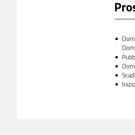
Pro
Doma
Doma
Pubb
Doma
Scad
Iniz
Con