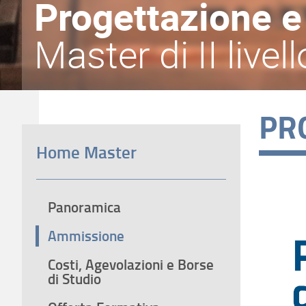
Progettazione e
Master di II livell
PR
Home Master
Panoramica
Ammissione
Costi, Agevolazioni e Borse
di Studio