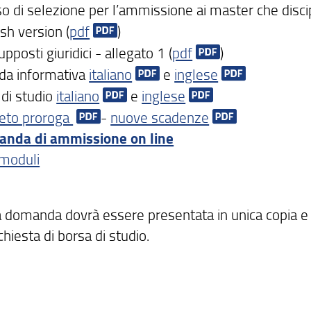
o di selezione per l’ammissione ai master che discip
sh version (
pdf
)
pposti giuridici - allegato 1 (
pdf
)
da informativa
italiano
e
inglese
 di studio
italiano
e
inglese
eto proroga
-
nuove scadenze
nda di ammissione on line
 moduli
La domanda dovrà essere presentata in unica copia 
hiesta di borsa di studio.