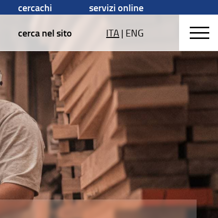
cercachi
servizi online
cerca nel sito
ITA
|
ENG