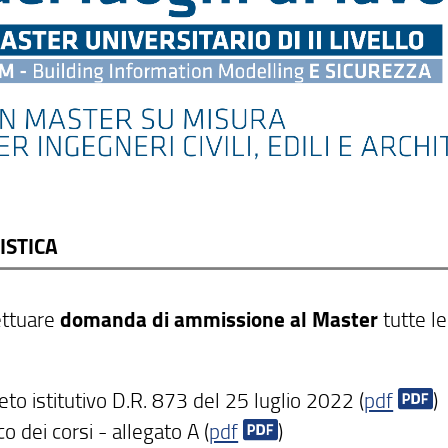
ISTICA
ettuare
domanda di ammissione al Master
tutte l
to istitutivo D.R. 873 del 25 luglio 2022 (
pdf
)
o dei corsi - allegato A (
pdf
)