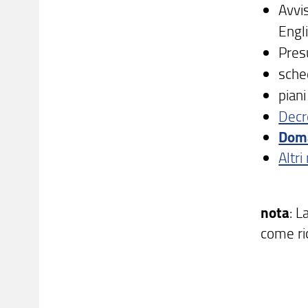
Avvis
Engli
Presu
sche
piani
Decr
Doma
Altri
nota
: 
come ric