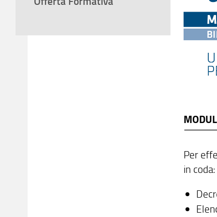
Offerta Formativa
MODUL
Per eff
in coda:
Decre
Elenc