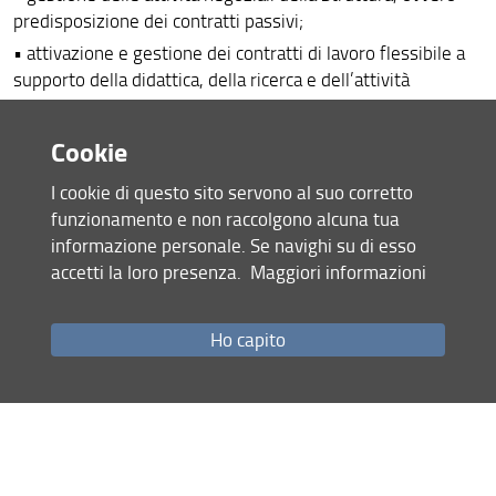
predisposizione dei contratti passivi;
• attivazione e gestione dei contratti di lavoro flessibile a
supporto della didattica, della ricerca e dell’attività
gestionale;
• predisposizione e gestione amministrativo-contabile dei
Cookie
contratti attivi della Struttura;
I cookie di questo sito servono al suo corretto
• sovrintendere al rispetto, in seno agli Uffici
funzionamento e non raccolgono alcuna tua
amministrativi del Dipartimento, degli adempimenti
informazione personale. Se navighi su di esso
previsti dalla disciplina sulla privacy, verificare l'impatto sui
accetti la loro presenza.
Maggiori informazioni
singoli procedimenti amministrativi, adottare gli
accorgimenti necessari al corretto trattamento dei dati
personali e/o sensibili ed ai relativi obblighi informativi e
Ho capito
procedurali;
• stesura, aggiornamento annuale ed attuazione, d'intesa
con il Direttore, del DPS - Documento Programmatico sulla
Sicurezza del Dipartimento.
b) adozione, ove del caso su delega del Direttore generale