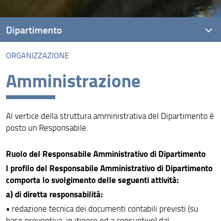
Dipartimento
ORGANIZZAZIONE
Visione
Amministrazione
Missione
Assicurazione della Qualità
Al vertice della struttura amministrativa del Dipartimento è
Organizzazione
posto un Responsabile.
Persone
Ruolo del Responsabile Amministrativo di Dipartimento
Struttura e sedi
l profilo del Responsabile Amministrativo di Dipartimento
comporta lo svolgimento delle seguenti attività:
Bandi e avvisi
a) di diretta responsabilità:
Area riservata
• redazione tecnica dei documenti contabili previsti (su
base preventiva, in itinere ed a consuntivo) dal