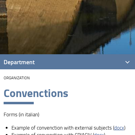
Department
ORGANIZATION
How to reach us
Convenctions
Forms (in italian)
Example of convenction with external subjects (
docx
)
Example of convenction with CRIACIV (
docx
)