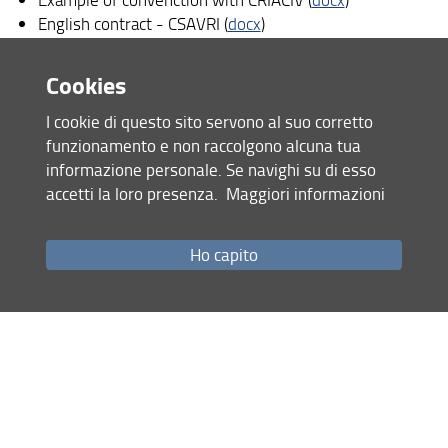
English contract - CSAVRI (
docx
)
Example cost sheets (
xls
)
Example convenction for scholarship (
rtf
;
docx
)
Cookies
Example convenction for temporary research (
rtf
;
docx
)
I cookie di questo sito servono al suo corretto
funzionamento e non raccolgono alcuna tua
informazione personale. Se navighi su di esso
accetti la loro presenza.
Maggiori informazioni
Share
last update
Ho capito
22.12.2020
Site map
RSS feed
Privacy policy
Legal notices
Accessibility