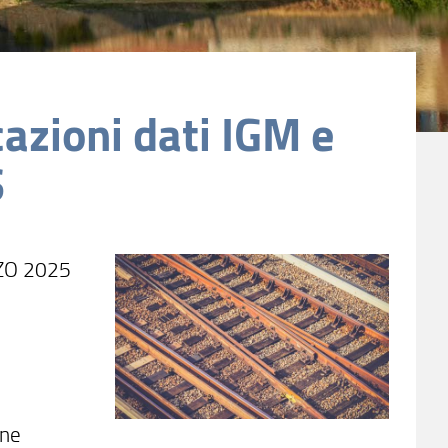
azioni dati IGM e
S
ZO 2025
one