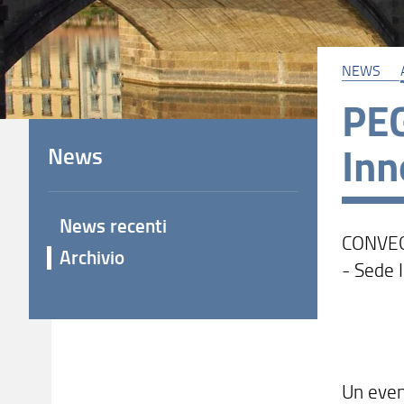
NEWS
PEG
Inn
News
News recenti
CONVEG
Archivio
- Sede
Un even