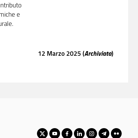
ontributo
emiche e
urale.
Archiviata
12 Marzo 2025 (
)