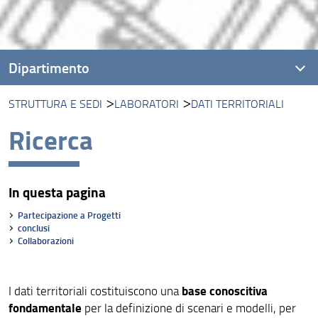
Dipartimento
STRUTTURA E SEDI
LABORATORI
DATI TERRITORIALI
Visione
Ricerca
Missione
Assicurazione della Qualità
In questa pagina
Organizzazione
Partecipazione a Progetti
Persone
conclusi
Collaborazioni
Struttura e sedi
Bandi e avvisi
base conoscitiva
I dati territoriali costituiscono una
fondamentale
per la definizione di scenari e modelli, per
Area riservata