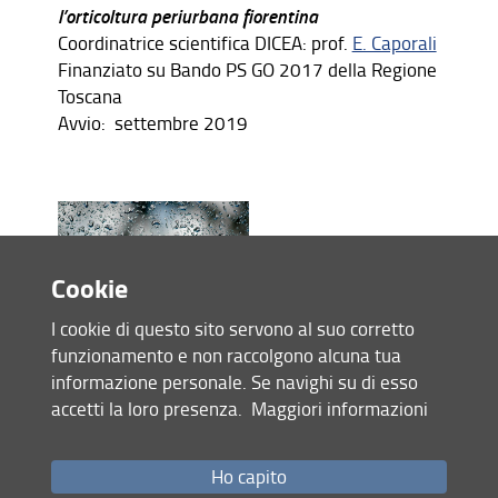
l’orticoltura periurbana fiorentina
Coordinatrice scientifica DICEA: prof.
E. Caporali
Finanziato su Bando PS GO 2017 della Regione
Toscana
Avvio: settembre 2019
Cookie
I cookie di questo sito servono al suo corretto
funzionamento e non raccolgono alcuna tua
informazione personale. Se navighi su di esso
Idrologia e qualità delle acque meteoriche in area
accetti la loro presenza.
Maggiori informazioni
urbana e impatti su gestione e progettazione
Responsabile scientifico: prof.
E. Caporali
in
Ho capito
collaborazione con Publiacqua S.p.A.