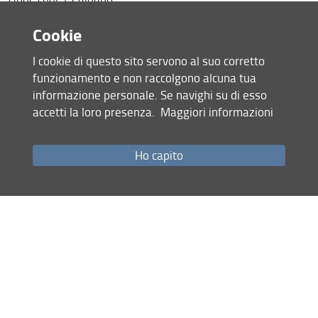
cineca del 12 giugno
Domanda online - Accesso
Cookie
all'applicativo
D.R. n. 559/2025 - Bando generale
I cookie di questo sito servono al suo corretto
funzionamento e non raccolgono alcuna tua
Allegato 1 – Bando dottorato ciclo XLI
informazione personale. Se navighi su di esso
- Ita
accetti la loro presenza.
Maggiori informazioni
Allegato 2 – Corsi
Autocertificazione
Ho capito
Più info alle pagine
https://www.unifi.it/it/studia-con-
noi/dopo-la-laurea/dottorati-di-
ricerca/corsi-dottorato-di-
ricerca/ciclo-xli-bandi
https://www.indicee.unifi.it/
16 Maggio 2025 (
Archiviata
)
Condividi