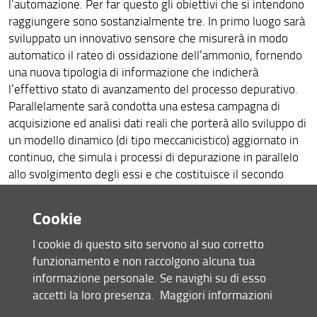
l’automazione. Per far questo gli obiettivi che si intendono
raggiungere sono sostanzialmente tre. In primo luogo sarà
sviluppato un innovativo sensore che misurerà in modo
automatico il rateo di ossidazione dell’ammonio, fornendo
una nuova tipologia di informazione che indicherà
l’effettivo stato di avanzamento del processo depurativo.
Parallelamente sarà condotta una estesa campagna di
acquisizione ed analisi dati reali che porterà allo sviluppo di
un modello dinamico (di tipo meccanicistico) aggiornato in
continuo, che simula i processi di depurazione in parallelo
allo svolgimento degli essi e che costituisce il secondo
obiettivo. Esso potrà essere utilizzato attingendo in tempo
reale al database contenente i parametri operativi e le
Cookie
condizioni ambientali dell’impianto per fornire indicazioni e
previsioni sull’andamento dei processi, nonché per
I cookie di questo sito servono al suo corretto
individuare le azioni correttive più opportune. Questi
funzionamento e non raccolgono alcuna tua
strumenti saranno resi concreti ed utilizzabili attraverso
informazione personale. Se navighi su di esso
una serie di interventi sugli impianti il cui scopo è renderli
accetti la loro presenza.
Maggiori informazioni
conformi ai principi dell’Internet of Things: tutti i sistemi