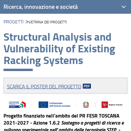
Ricerca, innovazione e società
PROGETTI
VETRINA DEI PROGETTI
Unità di ricerca
Structural Analysis and
Progetti
Vulnerability of Existing
Risultati e impatto
Racking Systems
Collabora con noi
SCARICA IL POSTER DEL PROGETTO
Progetto finanziato nell’ambito del PR FESR TOSCANA
2021-2027 - Azione 1.6.2
Sostegno a progetti di ricerca e
sviluppo sperimentale nell' ambito delle tecnologie STEP
-