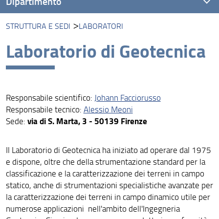
Dipartimento
STRUTTURA E SEDI
LABORATORI
Visione
Laboratorio di Geotecnica
Missione
Assicurazione della Qualità
Organizzazione
Responsabile scientifico:
Johann Facciorusso
Responsabile tecnico:
Alessio Meoni
Persone
via di S. Marta, 3 - 50139 Firenze
Sede:
Struttura e sedi
Il Laboratorio di Geotecnica ha iniziato ad operare dal 1975
Bandi e avvisi
e dispone, oltre che della strumentazione standard per la
Area riservata
classificazione e la caratterizzazione dei terreni in campo
statico, anche di strumentazioni specialistiche avanzate per
la caratterizzazione dei terreni in campo dinamico utile per
numerose applicazioni nell'ambito dell'Ingegneria